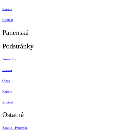
Kariéra
Kontakt
Panenská
Podstránky
Procedúry
E-shop
O nás
Kariéra
Kontakt
Ostatné
Bookio - Panenská