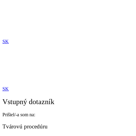
Preskočiť
na
obsah
SK
SK
Vstupný dotazník
Prišiel/-a som na:
Tvárovú procedúru