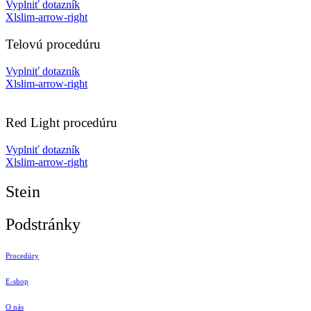
Vyplniť dotazník
Xlslim-arrow-right
Telovú procedúru
Vyplniť dotazník
Xlslim-arrow-right
Red Light procedúru
Vyplniť dotazník
Xlslim-arrow-right
Stein
Podstránky
Procedúry
E-shop
O nás